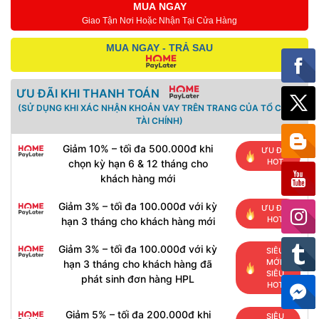
MUA NGAY
Giao Tận Nơi Hoặc Nhận Tại Cửa Hàng
MUA NGAY - TRẢ SAU
ƯU ĐÃI KHI THANH TOÁN
(SỬ DỤNG KHI XÁC NHẬN KHOẢN VAY TRÊN TRANG CỦA TỔ CHỨC
TÀI CHÍNH)
Giảm 10% – tối đa 500.000đ khi
ƯU ĐÃI
HOT
chọn kỳ hạn 6 & 12 tháng cho
khách hàng mới
Giảm 3% – tối đa 100.000đ với kỳ
ƯU ĐÃI
HOT
hạn 3 tháng cho khách hàng mới
Giảm 3% – tối đa 100.000đ với kỳ
SIÊU
MỚI,
hạn 3 tháng cho khách hàng đã
SIÊU
phát sinh đơn hàng HPL
HOT
Giảm 5% – tối đa 200.000đ khi
SIÊU