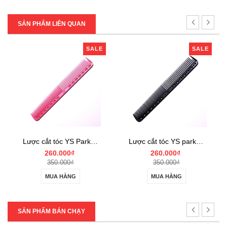
SẢN PHẨM LIÊN QUAN
SALE
SALE
SA
Lược cắt tóc YS Park YS-339 pink
Lược cắt tóc YS park YS-339 carbon
Lược cắt tóc YS Park Y
260.000₫
260.000₫
350.000₫
350.000₫
MUA HÀNG
MUA HÀNG
SẢN PHẨM BÁN CHẠY