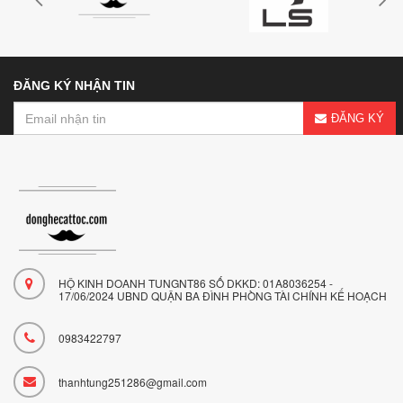
ĐĂNG KÝ NHẬN TIN
ĐĂNG KÝ
HỘ KINH DOANH TUNGNT86 SỐ DKKD: 01A8036254 -
17/06/2024 UBND QUẬN BA ĐÌNH PHÒNG TÀI CHÍNH KẾ HOẠCH
0983422797
thanhtung251286@gmail.com