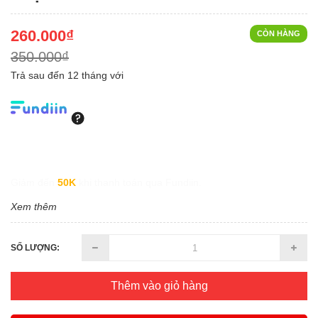
260.000₫
CÒN HÀNG
350.000₫
Trả sau đến 12 tháng với
Giảm đến
50K
khi thanh toán qua Fundiin.
Xem thêm
SỐ LƯỢNG:
Thêm vào giỏ hàng