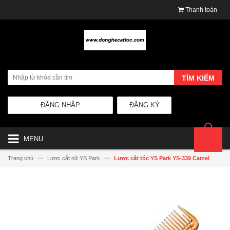
Thanh toán
TÌM KIẾM
ĐĂNG NHẬP
ĐĂNG KÝ
MENU
Trang chủ
Lược cắt nữ YS Park
Lược cắt tóc YS Park YS-339 Camel