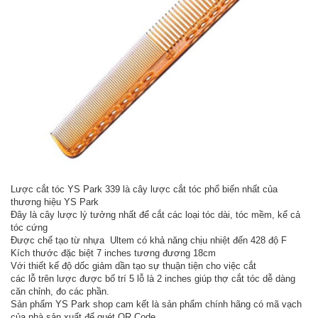
Lược cắt tóc YS Park 339 là cây lược cắt tóc phổ biến nhất của
thương hiệu YS Park
Đây là cây lược lý tưởng nhất để cắt các loại tóc dài, tóc mềm, kể cả
tóc cứng
Được chế tạo từ nhựa Ultem có khả năng chịu nhiệt đến 428 độ F
Kích thước đặc biệt 7 inches tương đương 18cm
Với thiết kế độ dốc giảm dần tạo sự thuận tiện cho việc cắt
các lỗ trên lược được bố trí 5 lỗ là 2 inches giúp thợ cắt tóc dễ dàng
căn chỉnh, đo các phần.
Sản phẩm YS Park shop cam kết là sản phẩm chính hãng có mã vạch
của nhà sản xuất để quét QR Code.