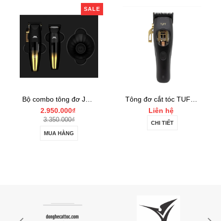
SALE
Bộ combo tông đơ JRL FF2020 Limited Gold Collection Gold Clipper và Trimmer Set
Tông đơ cắt tóc TUFT Vista-C Professional
000₫
Liên hệ
Liên hệ
000₫
CHI TIẾT
CHI TIẾT
ÀNG