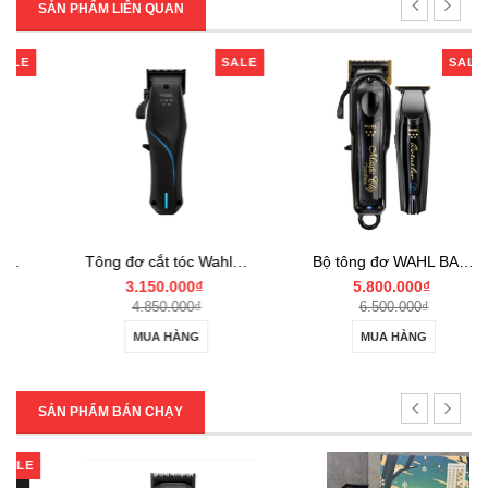
SẢN PHẨM LIÊN QUAN
SALE
SALE
Tông đơ cắt tóc Wahl 5-Star Vapor
Bộ tông đơ WAHL BARBER COMBO Cordless
3.150.000₫
5.800.000₫
4.850.000₫
6.500.000₫
MUA HÀNG
MUA HÀNG
SẢN PHẨM BÁN CHẠY