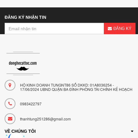
ĐĂNG KÝ NHẬN TIN
ĐĂNG KÝ
HỘ KINH DOANH TUNGNT86 SỐ DKKD: 01A8036254 -
17/06/2024 UBND QUẬN BA ĐÌNH PHÒNG TÀI CHÍNH KẾ HOẠCH
0983422797
thanhtung251286@gmail.com
VỀ CHÚNG TÔI