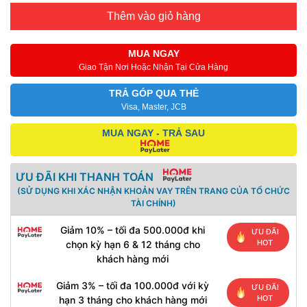
Thêm vào giỏ hàng
MUA NGAY
Giao Tận Nơi Hoặc Nhận Tại Cửa Hàng
TRẢ GÓP QUA THẺ
Visa, Master, JCB
MUA NGAY - TRẢ SAU
ƯU ĐÃI KHI THANH TOÁN
(SỬ DỤNG KHI XÁC NHẬN KHOẢN VAY TRÊN TRANG CỦA TỔ CHỨC
TÀI CHÍNH)
Giảm 10% – tối đa 500.000đ khi
ƯU ĐÃI
HOT
chọn kỳ hạn 6 & 12 tháng cho
khách hàng mới
Giảm 3% – tối đa 100.000đ với kỳ
ƯU ĐÃI
HOT
hạn 3 tháng cho khách hàng mới