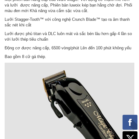
và lưỡi được nâng cấp, Phiên bản luwoix kép bạn hằng chờ đợi. Phối
màu đen mới Khả năng vừa cắm sặc vừa cắt.
Lưỡi Stagger-Tooth™ với công nghệ Crunch Blade™ tạo ra âm thanh
sắc nét khi cắt
Lưỡi được phủ titan và DLC luôn mát và sắc bén lâu hơn gấp 4 lần so
với lưỡi thép tiêu chuẩn
Động cơ được nâng cấp, 6500 vòng/phút Lên đến 100 phút không yếu
Bao gồm 8 cữ gá thép.