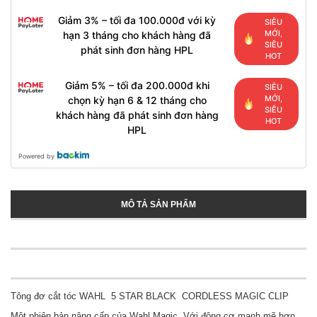
Giảm 3% – tối đa 100.000đ với kỳ
SIÊU
MỚI,
hạn 3 tháng cho khách hàng đã
SIÊU
phát sinh đơn hàng HPL
HOT
Giảm 5% – tối đa 200.000đ khi
SIÊU
MỚI,
chọn kỳ hạn 6 & 12 tháng cho
SIÊU
khách hàng đã phát sinh đơn hàng
HOT
HPL
Powered by
MÔ TẢ SẢN PHẨM
Tông đơ cắt tóc WAHL 5 STAR BLACK CORDLESS MAGIC CLIP
Một phiên bản nâng cấp của Wahl Magic. Với động cơ mạnh mẽ hơn