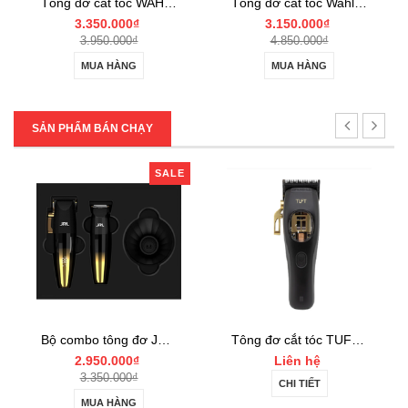
Tông đơ cắt tóc Wahl 5-Star Vapor
Bộ tông đơ WAHL BARBER COMBO Cordless
3.150.000₫
5.800.000₫
4.850.000₫
6.500.000₫
MUA HÀNG
MUA HÀNG
SẢN PHẨM BÁN CHẠY
Tông đơ cắt tóc TUFT Vista-C Professional
Tông đơ cắt tóc JRL 2020C-B ONYX Noel
Liên hệ
Liên hệ
CHI TIẾT
CHI TIẾT