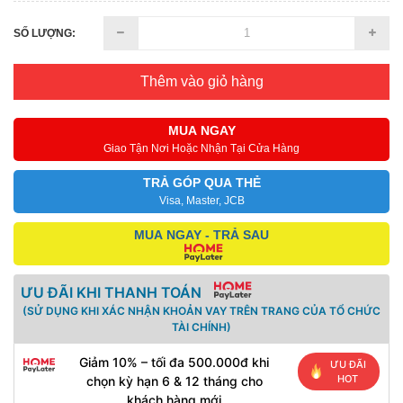
SỐ LƯỢNG:
Thêm vào giỏ hàng
MUA NGAY
Giao Tận Nơi Hoặc Nhận Tại Cửa Hàng
TRẢ GÓP QUA THẺ
Visa, Master, JCB
MUA NGAY - TRẢ SAU
ƯU ĐÃI KHI THANH TOÁN
(SỬ DỤNG KHI XÁC NHẬN KHOẢN VAY TRÊN TRANG CỦA TỔ CHỨC
TÀI CHÍNH)
Giảm 10% – tối đa 500.000đ khi
ƯU ĐÃI
HOT
chọn kỳ hạn 6 & 12 tháng cho
khách hàng mới