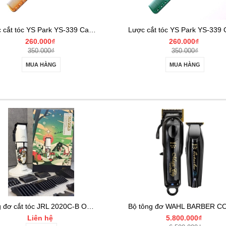
Lược cắt tóc YS Park YS-339 Camel
260.000₫
260.000₫
350.000₫
350.000₫
MUA HÀNG
MUA HÀNG
Tông đơ cắt tóc JRL 2020C-B ONYX Noel
Liên hệ
5.800.000₫