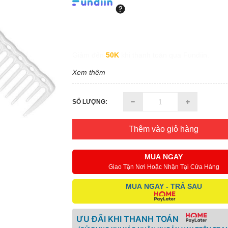
Giảm đến
50K
khi thanh toán qua Fundiin.
Xem thêm
SỐ LƯỢNG:
Thêm vào giỏ hàng
MUA NGAY
Giao Tận Nơi Hoặc Nhận Tại Cửa Hàng
MUA NGAY - TRẢ SAU
ƯU ĐÃI KHI THANH TOÁN