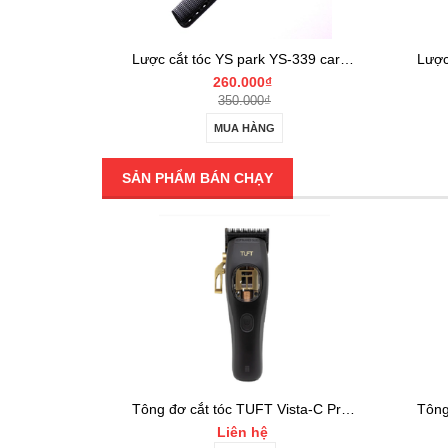
S-339 pink
Lược cắt tóc YS park YS-339 carbon
260.000₫
350.000₫
MUA HÀNG
SẢN PHẨM BÁN CHẠY
SALE
Bộ combo tông đơ JRL FF2020 Limited Gold Collection Gold Clipper và Trimmer Set
Tông đơ cắt tóc TUFT Vista-C Professional
Liên hệ