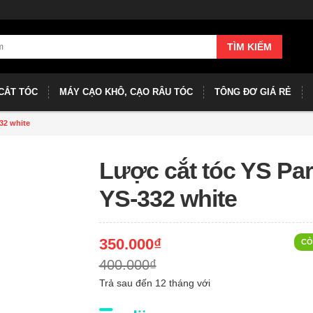
TÌM KIẾM
CẮT TÓC
MÁY CẠO KHÔ, CẠO RÂU TÓC
TÔNG ĐƠ GIÁ RẺ
32 white
Lược cắt tóc YS Pa
YS-332 white
350.000₫
CÒ
400.000₫
Trả sau đến 12 tháng với