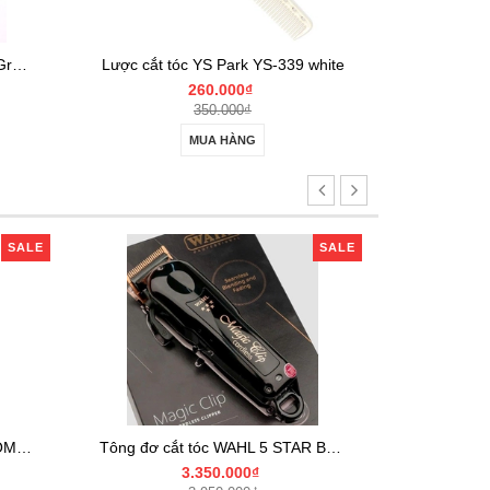
Lược cắt tóc YS Park YS-339 Green
Lược cắt tóc YS Park YS-339 white
Lược cắt 
260.000₫
350.000₫
MUA HÀNG
SALE
SALE
Bộ tông đơ WAHL BARBER COMBO Cordless
Tông đơ cắt tóc WAHL 5 STAR BLACK CORDLESS MAGIC CLIP
3.350.000₫