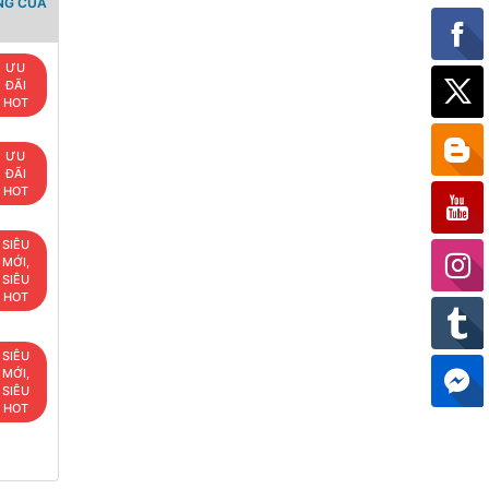
NG CỦA
ƯU
ĐÃI
HOT
ƯU
ĐÃI
HOT
SIÊU
MỚI,
SIÊU
HOT
SIÊU
MỚI,
SIÊU
HOT