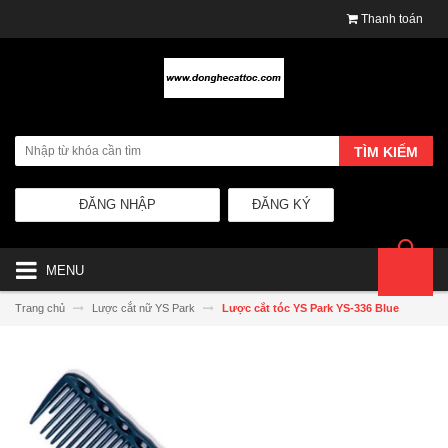
Thanh toán
TÌM KIẾM
ĐĂNG NHẬP
ĐĂNG KÝ
MENU
Trang chủ
Lược cắt nữ YS Park
Lược cắt tóc YS Park YS-336 Blue