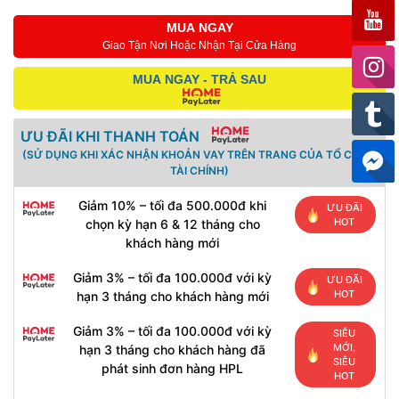
MUA NGAY
Giao Tận Nơi Hoặc Nhận Tại Cửa Hàng
MUA NGAY - TRẢ SAU
ƯU ĐÃI KHI THANH TOÁN
(SỬ DỤNG KHI XÁC NHẬN KHOẢN VAY TRÊN TRANG CỦA TỔ CHỨC
TÀI CHÍNH)
Giảm 10% – tối đa 500.000đ khi
ƯU ĐÃI
HOT
chọn kỳ hạn 6 & 12 tháng cho
khách hàng mới
Giảm 3% – tối đa 100.000đ với kỳ
ƯU ĐÃI
HOT
hạn 3 tháng cho khách hàng mới
Giảm 3% – tối đa 100.000đ với kỳ
SIÊU
MỚI,
hạn 3 tháng cho khách hàng đã
SIÊU
phát sinh đơn hàng HPL
HOT