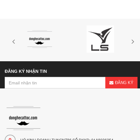
ĐĂNG KÝ NHẬN TIN
ĐĂNG KÝ
HỘ KINH DOANH TUNGNT86 SỐ DKKD: 01A8036254 -