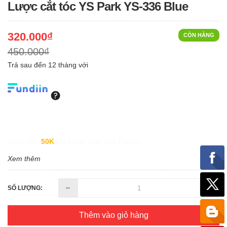
Lược cắt tóc YS Park YS-336 Blue
320.000₫
CÒN HÀNG
450.000₫
Trả sau đến 12 tháng với
Giảm đến
50K
khi thanh toán qua Fundiin.
Xem thêm
SỐ LƯỢNG:
Thêm vào giỏ hàng