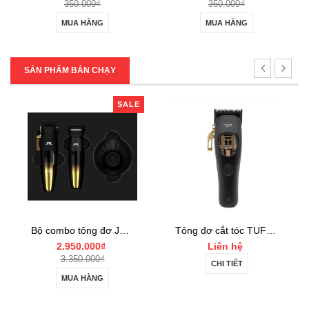
350.000₫
350.000₫
MUA HÀNG
MUA HÀNG
SẢN PHẨM BÁN CHẠY
SALE
Bộ combo tông đơ JRL FF2020 Limited Gold Collection Gold Clipper và Trimmer Set
Tông đơ cắt tóc TUFT Vista-C Professional
2.950.000₫
Liên hệ
3.350.000₫
CHI TIẾT
MUA HÀNG