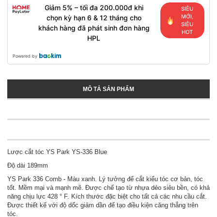
Giảm 5% – tối đa 200.000đ khi
SIÊU
MỚI,
chọn kỳ hạn 6 & 12 tháng cho
SIÊU
khách hàng đã phát sinh đơn hàng
HOT
HPL
Powered by
MÔ TẢ SẢN PHẨM
Lược cắt tóc YS Park YS-336 Blue
Độ dài 189mm
YS Park 336 Comb - Màu xanh. Lý tưởng để cắt kiểu tóc cơ bản, tóc
tốt. Mềm mại và mạnh mẽ. Được chế tạo từ nhựa dẻo siêu bền, có khả
năng chịu lực 428 ° F. Kích thước đặc biệt cho tất cả các nhu cầu cắt.
Được thiết kế với độ dốc giảm dần để tạo điều kiện căng thẳng trên
tóc.