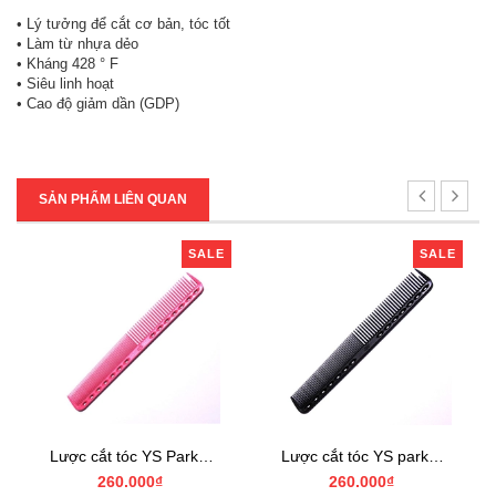
• Lý tưởng để cắt cơ bản, tóc tốt
• Làm từ nhựa dẻo
• Kháng 428 ° F
• Siêu linh hoạt
• Cao độ giảm dần (GDP)
SẢN PHẨM LIÊN QUAN
SALE
SALE
Lược cắt tóc YS Park YS-339 pink
Lược cắt tóc YS park YS-339 carbon
260.000₫
260.000₫