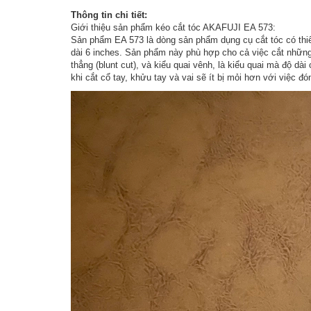
Thông tin chi tiết:
Giới thiệu sản phẩm kéo cắt tóc AKAFUJI EA 573:
Sản phẩm EA 573 là dòng sản phẩm dụng cụ cắt tóc có thiết
dài 6 inches. Sản phẩm này phù hợp cho cả việc cắt những
thẳng (blunt cut), và kiểu quai vênh, là kiểu quai mà độ d
khi cắt cổ tay, khửu tay và vai sẽ ít bị mỏi hơn với việc 