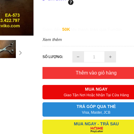
Giảm đến
50K
khi thanh toán qua Fundiin.
Xem thêm
SỐ LƯỢNG:
Thêm vào giỏ hàng
MUA NGAY
Giao Tận Nơi Hoặc Nhận Tại Cửa Hàng
TRẢ GÓP QUA THẺ
Visa, Master, JCB
MUA NGAY - TRẢ SAU