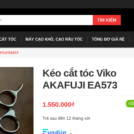
TÌM KIẾM
CẮT TÓC
MÁY CẠO KHÔ, CẠO RÂU TÓC
TÔNG ĐƠ GIÁ RẺ
AFUJI EA573
Kéo cắt tóc Viko
AKAFUJI EA573
1.550.000₫
CÒ
Trả sau đến 12 tháng với