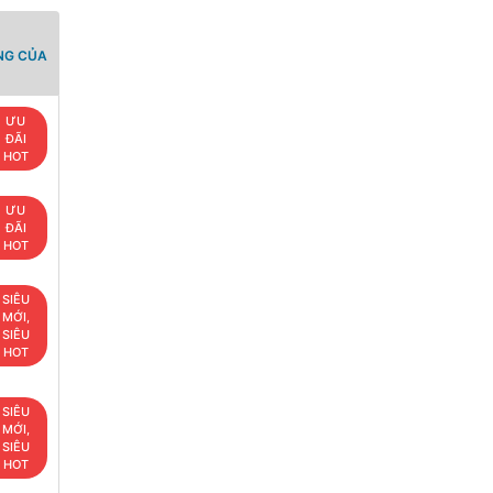
NG CỦA
ƯU
ĐÃI
HOT
ƯU
ĐÃI
HOT
SIÊU
MỚI,
SIÊU
HOT
SIÊU
MỚI,
SIÊU
HOT