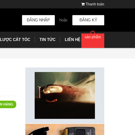
Thanh toán
ĐĂNG NHẬP
hoặc
ĐĂNG KÝ
sản phẩm
LƯỢC CẮT TÓC
TIN TỨC
LIÊN HỆ
N HÀNG