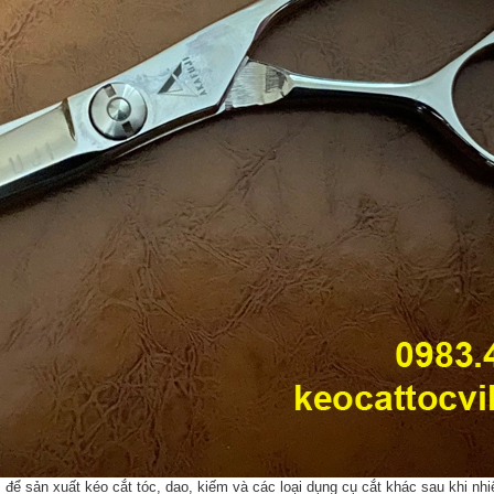
ể sản xuất kéo cắt tóc, dao, kiếm và các loại dụng cụ cắt khác sau khi nh