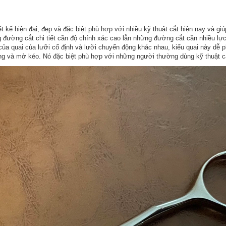
 kế hiện đại, đẹp và đặc biệt phù hợp với nhiều kỹ thuật cắt hiện nay và g
 đường cắt chi tiết cần độ chính xác cao lẫn những đường cắt cần nhiều lực
ài của quai của lưỡi cố định và lưỡi chuyển động khác nhau, kiểu quai này d
đóng và mở kéo. Nó đặc biệt phù hợp với những người thường dùng kỹ thuật cắt