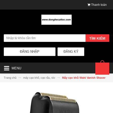
Thanh toán
TÌM KIẾM
ĐĂNG NHẬP
ĐĂNG KÝ
MENU
Trang chủ
máy cạo khô, cạo râu, tóc
Máy cạo khô Wahl Vanish Shaver