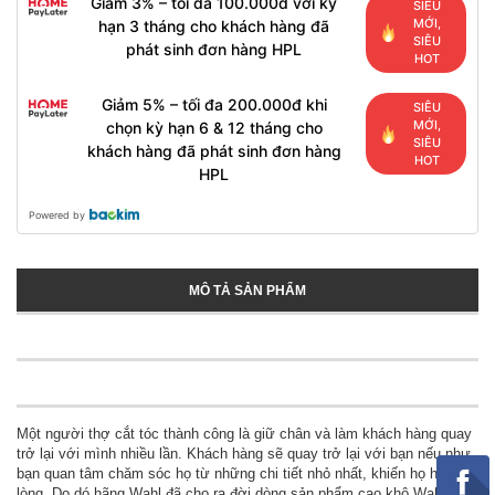
Giảm 3% – tối đa 100.000đ với kỳ
SIÊU
MỚI,
hạn 3 tháng cho khách hàng đã
SIÊU
phát sinh đơn hàng HPL
HOT
Giảm 5% – tối đa 200.000đ khi
SIÊU
MỚI,
chọn kỳ hạn 6 & 12 tháng cho
SIÊU
khách hàng đã phát sinh đơn hàng
HOT
HPL
Powered by
MÔ TẢ SẢN PHẨM
Một người thợ cắt tóc thành công là giữ chân và làm khách hàng quay
trở lại với mình nhiều lần. Khách hàng sẽ quay trở lại với bạn nếu như
bạn quan tâm chăm sóc họ từ những chi tiết nhỏ nhất, khiến họ hài
lòng. Do dó hãng Wahl đã cho ra đời dòng sản phẩm cạo khô Wahl