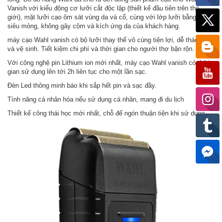
Vanish với kiểu động cơ lưỡi cắt độc lập (thiết kế đầu tiên trên thế
giới), mặt lưỡi cạo ôm sát vùng da và cổ, cùng với lớp lưỡi bằng vàng
siêu mỏng, không gây cộm và kích ứng da của khách hàng.
máy cạo Wahl vanish có bộ lưỡi thay thế vô cùng tiện lợi, dễ tháo lắp
và vệ sinh. Tiết kiệm chi phí và thời gian cho người thợ bận rộn.
Với công nghệ pin Lithium ion mới nhất, máy cạo Wahl vanish có thời
gian sử dụng lên tới 2h liên tục cho một lần sạc.
Đèn Led thông minh báo khi sắp hết pin và sạc đầy.
Tính năng cá nhân hóa nếu sử dụng cá nhân, mang đi du lịch
Thiết kế công thái học mới nhất, chỗ để ngón thuận tiện khi sử dụng.