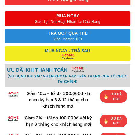
MUA NGAY
Giao Tận Nơi Hoặc Nhận Tại Cửa Hàng
TRẢ GÓP QUA THẺ
Visa, Master, JCB
MUA NGAY - TRẢ SAU
ƯU ĐÃI KHI THANH TOÁN
(SỬ DỤNG KHI XÁC NHẬN KHOẢN VAY TRÊN TRANG CỦA TỔ CHỨC
TÀI CHÍNH)
Giảm 10% – tối đa 500.000đ khi
ƯU ĐÃI
HOT
chọn kỳ hạn 6 & 12 tháng cho
khách hàng mới
Giảm 3% – tối đa 100.000đ với kỳ
ƯU ĐÃI
HOT
hạn 3 tháng cho khách hàng mới