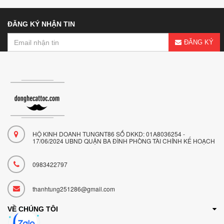
ĐĂNG KÝ NHẬN TIN
ĐĂNG KÝ
HỘ KINH DOANH TUNGNT86 SỐ DKKD: 01A8036254 -
17/06/2024 UBND QUẬN BA ĐÌNH PHÒNG TÀI CHÍNH KẾ HOẠCH
0983422797
thanhtung251286@gmail.com
VỀ CHÚNG TÔI