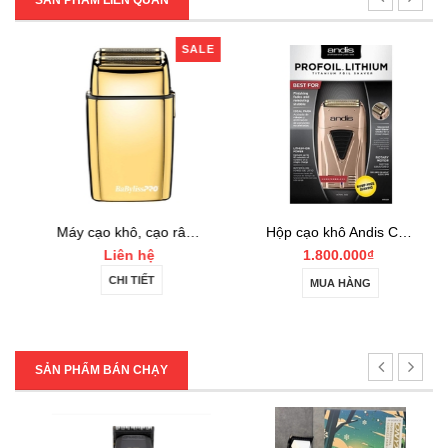
SẢN PHẨM LIÊN QUAN
SALE
Máy cạo khô, cạo râu tóc BaBylissPro FOILFX02 Gold
Hộp cạo khô Andis Copper ProFoil Lithium
Liên hệ
1.800.000₫
CHI TIẾT
MUA HÀNG
SẢN PHẨM BÁN CHẠY