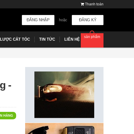
Thanh toán
ĐĂNG NHẬP
hoặc
ĐĂNG KÝ
sản phẩm
LƯỢC CẮT TÓC
TIN TỨC
LIÊN HỆ
g -
N HÀNG