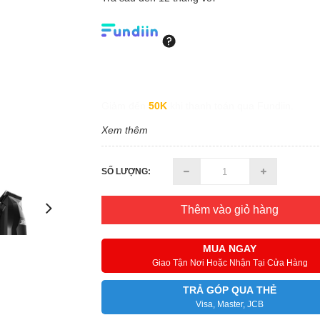
Giảm đến
50K
khi thanh toán qua Fundiin.
Xem thêm
SỐ LƯỢNG:
Thêm vào giỏ hàng
MUA NGAY
Giao Tận Nơi Hoặc Nhận Tại Cửa Hàng
TRẢ GÓP QUA THẺ
Visa, Master, JCB