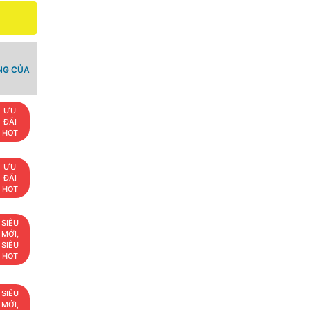
NG CỦA
ƯU
ĐÃI
HOT
ƯU
ĐÃI
HOT
SIÊU
MỚI,
SIÊU
HOT
SIÊU
MỚI,