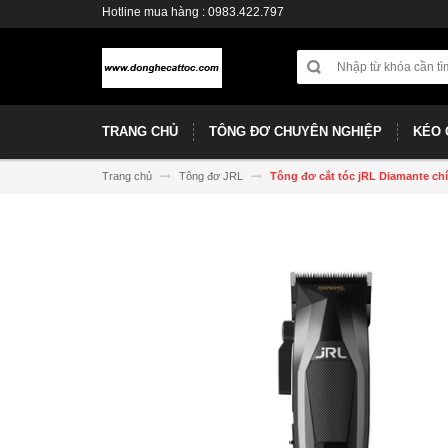
Hotline mua hàng : 0983.422.797
TRANG CHỦ
TÔNG ĐƠ CHUYÊN NGHIỆP
KÉO 
Trang chủ
Tông đơ JRL
Tông đơ cắt tóc jRL Diamante ch