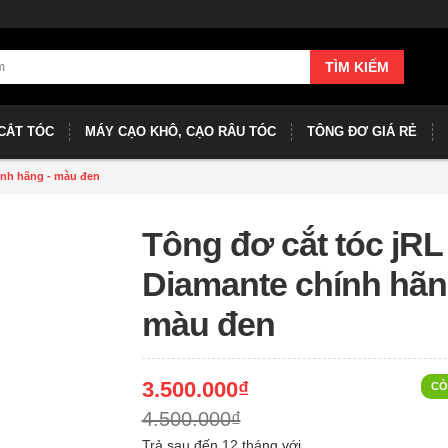
TÌM KIẾM
CẮT TÓC
MÁY CẠO KHÔ, CẠO RÂU TÓC
TÔNG ĐƠ GIÁ RẺ
ính hãng - màu đen
Tông đơ cắt tóc jRL
Diamante chính hãn
màu đen
3.500.000₫
CÒ
4.500.000₫
Trả sau đến 12 tháng với