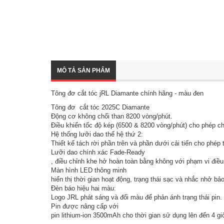
MÔ TẢ SẢN PHẨM
Tông đơ cắt tóc jRL Diamante chính hãng - màu đen
Tông đơ cắt tóc 2025C Diamante
Động cơ không chổi than 8200 vòng/phút.
Điều khiển tốc độ kép (6500 & 8200 vòng/phút) cho phép 
Hệ thống lưỡi dao thế hệ thứ 2:
Thiết kế tách rời phần trên và phần dưới cải tiến cho phép
Lưỡi dao chính xác Fade-Ready
, điều chỉnh khe hở hoàn toàn bằng không với phạm vi điề
Màn hình LED thông minh
hiển thị thời gian hoạt động, trạng thái sạc và nhắc nhở bảo 
Đèn báo hiệu hai màu:
Logo JRL phát sáng và đổi màu để phản ánh trạng thái pin.
Pin được nâng cấp với
pin lithium-ion 3500mAh cho thời gian sử dụng lên đến 4 gi