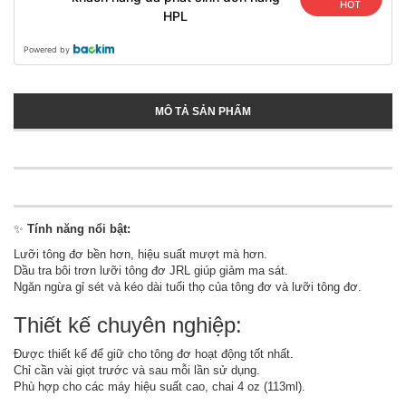
HOT
HPL
Powered by
MÔ TẢ SẢN PHẨM
✨
Tính năng nổi bật:
Lưỡi tông đơ bền hơn, hiệu suất mượt mà hơn.
Dầu tra bôi trơn lưỡi tông đơ JRL giúp giảm ma sát.
Ngăn ngừa gỉ sét và kéo dài tuổi thọ của tông đơ và lưỡi tông đơ.
Thiết kế chuyên nghiệp:
Được thiết kế để giữ cho tông đơ hoạt động tốt nhất.
Chỉ cần vài giọt trước và sau mỗi lần sử dụng.
Phù hợp cho các máy hiệu suất cao, chai 4 oz (113ml).