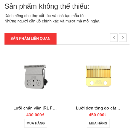
Sản phẩm không thể thiếu:
Dành riêng cho thợ cắt tóc và nhà tạo mẫu tóc.
Những người cần độ chính xác và mượt mà mỗi ngày.
SẢN PHẨM LIÊN QUAN
Lưỡi chấn viền jRL FF2020T EZ-GAP Trimmer C (Ceramic) Blade
Lưỡi đơn tông đơ cắt tóc jRL FF2020C Standard Taper Blade
00₫
450.000₫
160.000₫
ÀNG
MUA HÀNG
MUA HÀNG