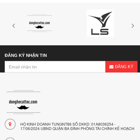
ĐĂNG KÝ NHẬN TIN
ĐĂNG KÝ
HỘ KINH DOANH TUNGNT86 SỐ DKKD: 01A8036254 -
17/06/2024 UBND QUẬN BA ĐÌNH PHÒNG TÀI CHÍNH KẾ HOẠCH