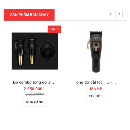
SẢN PHẨM BÁN CHẠY
SALE
Bộ combo tông đơ JRL FF2020 Limited Gold Collection Gold Clipper và Trimmer Set
Tông đơ cắt tóc TUFT Vista-C Professional
.950.000₫
Liên hệ
Liên
.350.000₫
CHI TIẾT
CHI 
MUA HÀNG