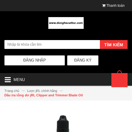
Thanh toán
TÌM KIẾM
ĐĂNG NHẬP
ĐĂNG KÝ
MENU
Trang chủ
Lược jRL chính hãng
Dầu tra tông đơ jRL Clipper and Trimmer Blade Oil