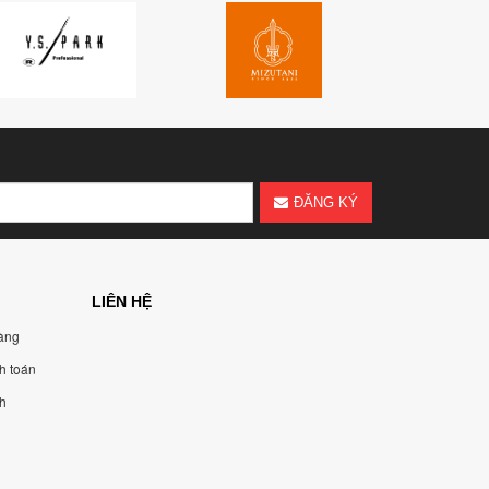
ĐĂNG KÝ
LIÊN HỆ
àng
h toán
nh
n