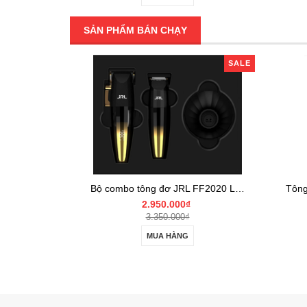
SẢN PHẨM BÁN CHẠY
SALE
Bộ combo tông đơ JRL FF2020 Limited Gold Collection Gold Clipper và Trimmer Set
Tông đơ cắt tóc TUFT Vista-C Professional
Liên hệ
CHI TIẾT