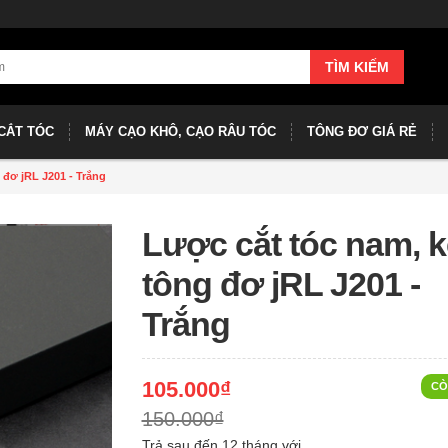
TÌM KIẾM
CẮT TÓC
MÁY CẠO KHÔ, CẠO RÂU TÓC
TÔNG ĐƠ GIÁ RẺ
 đơ jRL J201 - Trắng
Lược cắt tóc nam, k
tông đơ jRL J201 -
Trắng
105.000₫
CÒ
150.000₫
Trả sau đến 12 tháng với