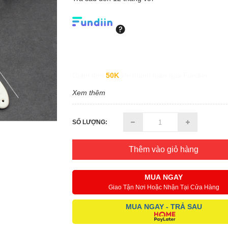
Giảm đến
50K
khi thanh toán qua Fundiin.
Xem thêm
SỐ LƯỢNG:
Thêm vào giỏ hàng
MUA NGAY
Giao Tận Nơi Hoặc Nhận Tại Cửa Hàng
MUA NGAY - TRẢ SAU