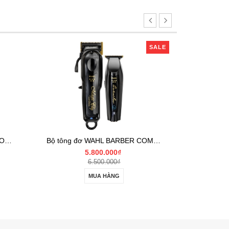
SALE
SALE
Bộ tông đơ WAHL BARBER COMBO Cordless
Tông đơ cắt tóc WAHL 5 STAR BLACK CORDLESS MAGIC CLIP
3.350.000₫
3.950.000₫
MUA HÀNG