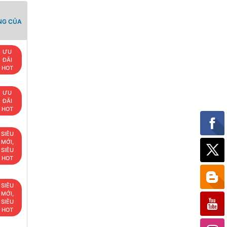
NG CỦA
ƯU
ĐÃI
HOT
ƯU
ĐÃI
HOT
SIÊU
MỚI,
SIÊU
HOT
SIÊU
MỚI,
SIÊU
HOT