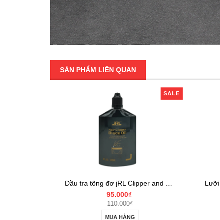
SẢN PHẨM LIÊN QUAN
SALE
Dầu tra tông đơ jRL Clipper and Trimmer Blade Oil
Lưỡi chấn viền jRL FF2020T EZ-GAP Trimmer C (Ceramic) Blade
430.000₫
MUA HÀNG