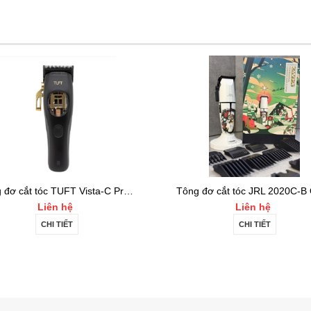
Tông đơ cắt tóc JRL 2020C-B ONYX Noel
Liên hệ
5.800.000₫
6.500.000₫
CHI TIẾT
MUA HÀNG