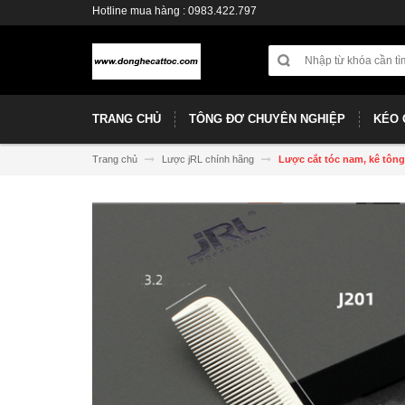
Hotline mua hàng : 0983.422.797
TRANG CHỦ
TÔNG ĐƠ CHUYÊN NGHIỆP
KÉO 
Trang chủ
Lược jRL chính hãng
Lược cắt tóc nam, kê tông