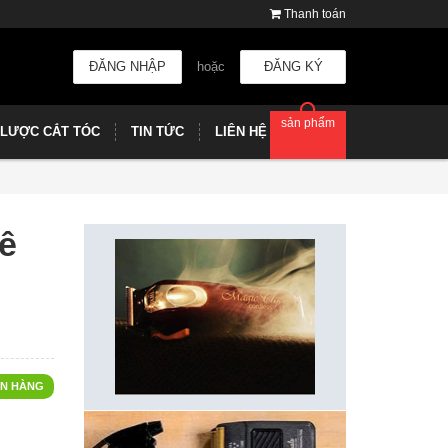
Thanh toán
ĐĂNG NHẬP
hoặc
ĐĂNG KÝ
sản phẩm
LƯỢC CẮT TÓC
TIN TỨC
LIÊN HỆ
ê
N HÀNG