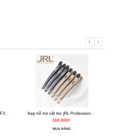
Kẹp hỗ trợ cắt tóc jRL Professional Hair Clips
Bình xịt phun sương hỗ trợ cắt tóc jRL S04
85.000₫
MUA HÀNG