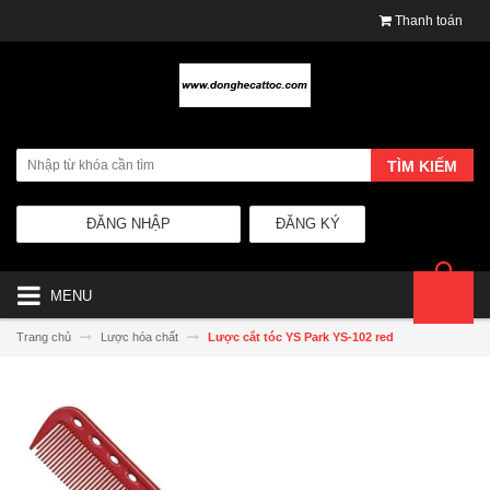
Thanh toán
TÌM KIẾM
ĐĂNG NHẬP
ĐĂNG KÝ
MENU
Trang chủ
Lược hóa chất
Lược cắt tóc YS Park YS-102 red