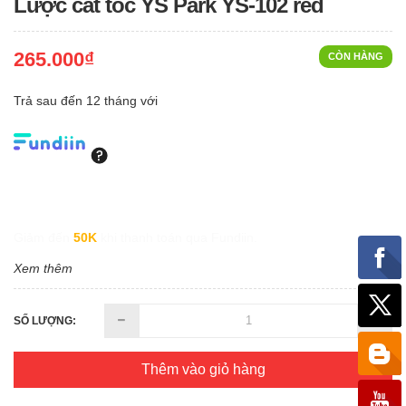
Lược cắt tóc YS Park YS-102 red
265.000₫
CÒN HÀNG
Trả sau đến 12 tháng với
Giảm đến
50K
khi thanh toán qua Fundiin.
Xem thêm
SỐ LƯỢNG:
Thêm vào giỏ hàng