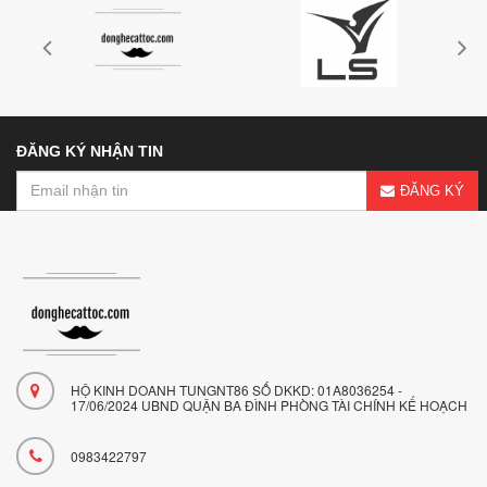
ĐĂNG KÝ NHẬN TIN
ĐĂNG KÝ
HỘ KINH DOANH TUNGNT86 SỐ DKKD: 01A8036254 -
17/06/2024 UBND QUẬN BA ĐÌNH PHÒNG TÀI CHÍNH KẾ HOẠCH
0983422797