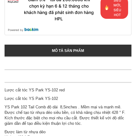
SIÊU
MỚI,
chọn kỳ hạn 6 & 12 tháng cho
SIÊU
khách hàng đã phát sinh đơn hàng
HOT
HPL
Powered by
MÔ TẢ SẢN PHẨM
Lược cắt tóc YS Park YS-102 red
Lược cắt tóc YS Park YS-102
YS Park 102 Tail Comb độ dài 8,5inches . Mềm mại và mạnh mẽ.
Được chế tạo từ nhựa dẻo siêu bền, có khả năng chịu nhiệt 428 ° F.
Kích thước đặc biệt cho mọi nhu cầu cắt. Được thiết kế với độ dốc
giảm dần để tạo điều kiện thuận lợi cho tóc.
Được làm từ nhựa dẻo