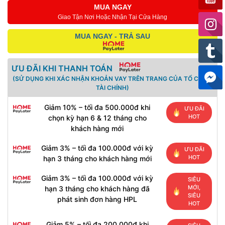
MUA NGAY
Giao Tận Nơi Hoặc Nhận Tại Cửa Hàng
MUA NGAY - TRẢ SAU
ƯU ĐÃI KHI THANH TOÁN
(SỬ DỤNG KHI XÁC NHẬN KHOẢN VAY TRÊN TRANG CỦA TỔ CHỨC
TÀI CHÍNH)
Giảm 10% – tối đa 500.000đ khi
ƯU ĐÃI
HOT
chọn kỳ hạn 6 & 12 tháng cho
khách hàng mới
Giảm 3% – tối đa 100.000đ với kỳ
ƯU ĐÃI
HOT
hạn 3 tháng cho khách hàng mới
Giảm 3% – tối đa 100.000đ với kỳ
SIÊU
MỚI,
hạn 3 tháng cho khách hàng đã
SIÊU
phát sinh đơn hàng HPL
HOT
Giảm 5% – tối đa 200.000đ khi