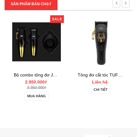
SẢN PHẨM BÁN CHẠY
SALE
Bộ combo tông đơ JRL FF2020 Limited Gold Collection Gold Clipper và Trimmer Set
Tông đơ cắt tóc TUFT Vista-C Professional
2.950.000₫
Liên hệ
3.350.000₫
CHI TIẾT
MUA HÀNG