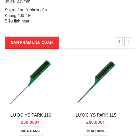
độ dài 215mm
Được làm từ nhựa dẻo
Kháng 430 ° F
Siêu linh hoạt
SẢN PHẨM LIÊN QUAN
S
 116
LƯỢC YS PARK 115
Lược chả
260.000₫
Liên hệ
CHI TIẾT
MUA HÀNG