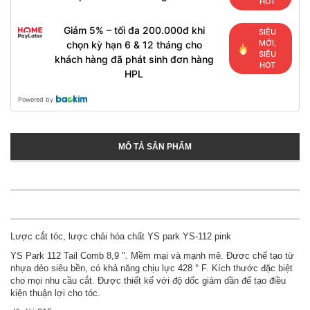
HOT
Giảm 5% – tối đa 200.000đ khi
SIÊU
MỚI,
chọn kỳ hạn 6 & 12 tháng cho
SIÊU
khách hàng đã phát sinh đơn hàng
HOT
HPL
Powered by
MÔ TẢ SẢN PHẨM
Lược cắt tóc, lược chải hóa chất YS park YS-112 pink
YS Park 112 Tail Comb 8,9 ". Mềm mại và mạnh mẽ. Được chế tạo từ
nhựa dẻo siêu bền, có khả năng chịu lực 428 ° F. Kích thước đặc biệt
cho mọi nhu cầu cắt. Được thiết kế với độ dốc giảm dần để tạo điều
kiện thuận lợi cho tóc.