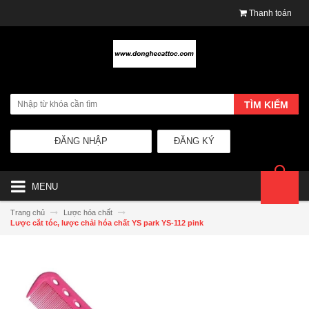
Thanh toán
TÌM KIẾM
ĐĂNG NHẬP
ĐĂNG KÝ
MENU
Trang chủ
Lược hóa chất
Lược cắt tóc, lược chải hóa chất YS park YS-112 pink