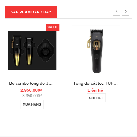
SẢN PHẨM BÁN CHẠY
SALE
Bộ combo tông đơ JRL FF2020 Limited Gold Collection Gold Clipper và Trimmer Set
Tông đơ cắt tóc TUFT Vista-C Professional
T
₫
Liên hệ
Liên hệ
₫
CHI TIẾT
CHI TIẾT
G