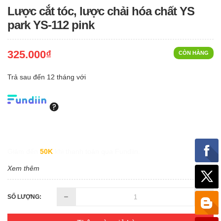
Lược cắt tóc, lược chải hóa chất YS
park YS-112 pink
325.000₫
CÒN HÀNG
Trả sau đến 12 tháng với
Giảm đến
50K
khi thanh toán qua Fundiin.
Xem thêm
SỐ LƯỢNG: