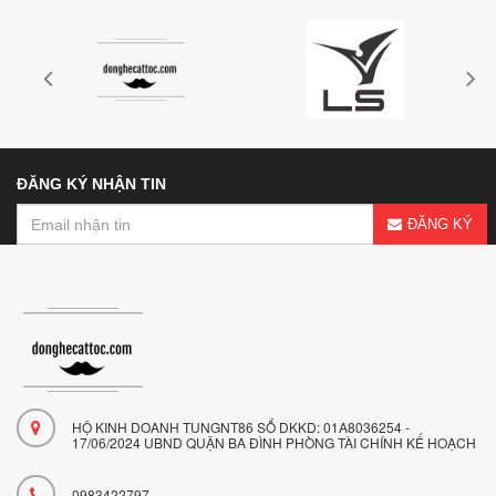
ĐĂNG KÝ NHẬN TIN
ĐĂNG KÝ
HỘ KINH DOANH TUNGNT86 SỐ DKKD: 01A8036254 -
17/06/2024 UBND QUẬN BA ĐÌNH PHÒNG TÀI CHÍNH KẾ HOẠCH
0983422797