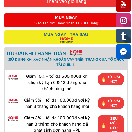
Thêm vào giỏ hàng
MUA NGAY
Giao Tận Nơi Hoặc Nhận Tại Cửa Hàng
MUA NGAY - TRẢ SAU
ƯU ĐÃI KHI THANH TOÁN
(SỬ DỤNG KHI XÁC NHẬN KHOẢN VAY TRÊN TRANG CỦA TỔ CHỨC
TÀI CHÍNH)
Giảm 10% – tối đa 500.000đ khi
ƯU ĐÃI
HOT
chọn kỳ hạn 6 & 12 tháng cho
khách hàng mới
Giảm 3% – tối đa 100.000đ với kỳ
ƯU ĐÃI
HOT
hạn 3 tháng cho khách hàng mới
Giảm 3% – tối đa 100.000đ với kỳ
SIÊU
MỚI,
hạn 3 tháng cho khách hàng đã
SIÊU
phát sinh đơn hàng HPL