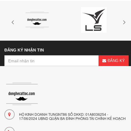
ĐĂNG KÝ NHẬN TIN
ĐĂNG KÝ
HỘ KINH DOANH TUNGNT86 SỐ DKKD: 01A8036254 -
17/06/2024 UBND QUẬN BA ĐÌNH PHÒNG TÀI CHÍNH KẾ HOẠCH