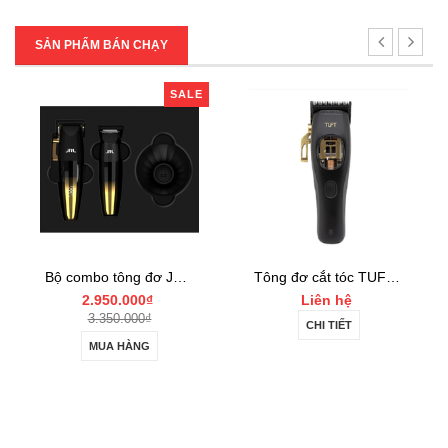
SẢN PHẨM BÁN CHẠY
SALE
Bộ combo tông đơ JRL FF2020 Limited Gold Collection Gold Clipper và Trimmer Set
Tông đơ cắt tóc TUFT Vista-C Professional
Tông đơ cắt tóc JRL 2020C-B ONYX Noel
Liên hệ
Liên hệ
CHI TIẾT
CHI TIẾT