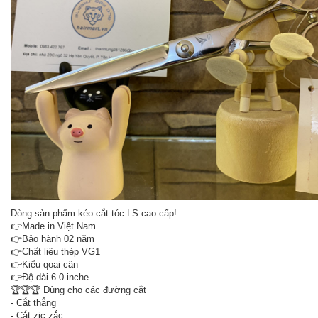
Dòng sản phẩm kéo cắt tóc LS cao cấp!
👉Made in Việt Nam
👉Bảo hành 02 năm
👉Chất liệu thép VG1
👉Kiểu qoai cân
👉Độ dài 6.0 inche
🏆🏆🏆 Dùng cho các đường cắt
- Cắt thẳng
- Cắt zic zắc