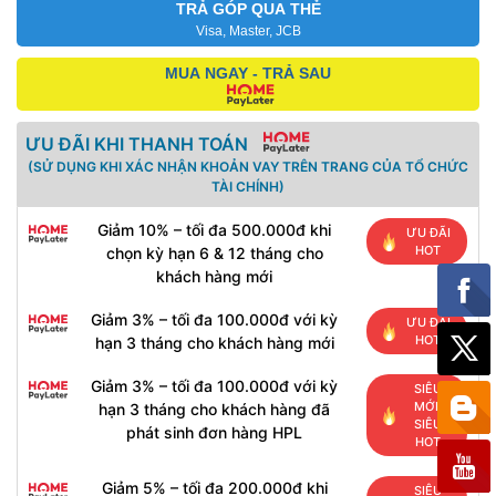
TRẢ GÓP QUA THẺ
Visa, Master, JCB
MUA NGAY - TRẢ SAU
ƯU ĐÃI KHI THANH TOÁN
(SỬ DỤNG KHI XÁC NHẬN KHOẢN VAY TRÊN TRANG CỦA TỔ CHỨC
TÀI CHÍNH)
Giảm 10% – tối đa 500.000đ khi
ƯU ĐÃI
HOT
chọn kỳ hạn 6 & 12 tháng cho
khách hàng mới
Giảm 3% – tối đa 100.000đ với kỳ
ƯU ĐÃI
HOT
hạn 3 tháng cho khách hàng mới
Giảm 3% – tối đa 100.000đ với kỳ
SIÊU
MỚI,
hạn 3 tháng cho khách hàng đã
SIÊU
phát sinh đơn hàng HPL
HOT
Giảm 5% – tối đa 200.000đ khi
SIÊU