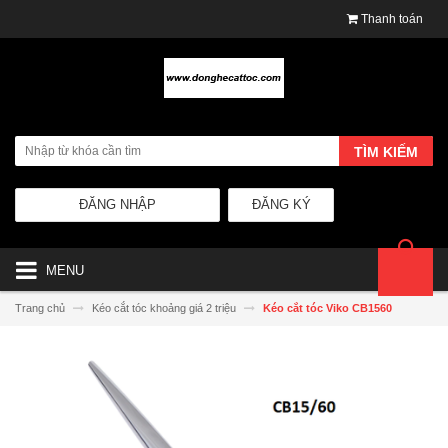
Thanh toán
TÌM KIẾM
ĐĂNG NHẬP
ĐĂNG KÝ
MENU
Trang chủ
Kéo cắt tóc khoảng giá 2 triệu
Kéo cắt tóc Viko CB1560