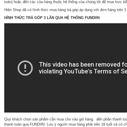
toán) hoặc đến các của hàng thuộc hệ thống của chúng tôi để mua trực ti
Hiện Shop đã có hình thức mua hàng trả góp áp dụng với đơn hàng trên 1 
HÌNH THỨC TRẢ GÓP 3 LẦN QUA HỆ THỐNG FUNDIIN
Quý khách chọn sản phẩm cần mua cho vào giỏ hàng. đến phần thanh to
thanh toán qua FUNDIIN. Lưu ý người mua hàng phải trên 18 tuổi và có 