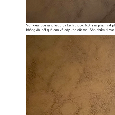
Với kiểu lưỡi răng lược và kích thước 6.0, sản phẩm rất 
không đòi hỏi quá cao về cây kéo cắt tóc. Sản phẩm được 