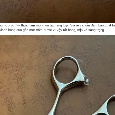
phù hợp với kỹ thuật làm mỏng và tạo tầng lớp. Giá rẻ và vẫn đảm bảo chất
đánh bóng qua gần một trăm bước vì vậy rất bóng, mịn và sang trọng.