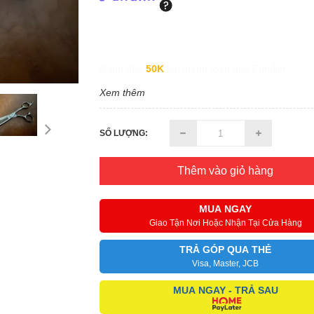
Giảm đến
50K
khi thanh toán qua Fundiin.
Xem thêm
SỐ LƯỢNG:
Thêm vào giỏ hàng
MUA NGAY
Giao Tận Nơi Hoặc Nhận Tại Cửa Hàng
TRẢ GÓP QUA THẺ
Visa, Master, JCB
MUA NGAY - TRẢ SAU