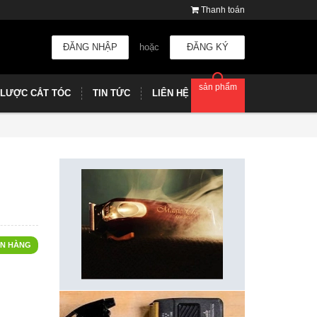
Thanh toán
ĐĂNG NHẬP
hoặc
ĐĂNG KÝ
sản phẩm
LƯỢC CẮT TÓC
TIN TỨC
LIÊN HỆ
N HÀNG