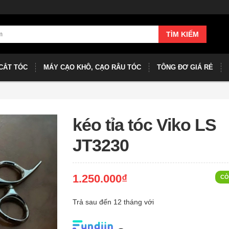
TÌM KIẾM
CẮT TÓC
MÁY CẠO KHÔ, CẠO RÂU TÓC
TÔNG ĐƠ GIÁ RẺ
kéo tỉa tóc Viko LS
JT3230
1.250.000₫
CÒ
Trả sau đến 12 tháng với