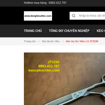
Hotline mua hàng : 0983.422.797
TRANG CHỦ
TÔNG ĐƠ CHUYÊN NGHIỆP
KÉO 
Trang chủ
Kéo tỉa tóc Viko
kéo tỉa tóc Viko LS JT3230