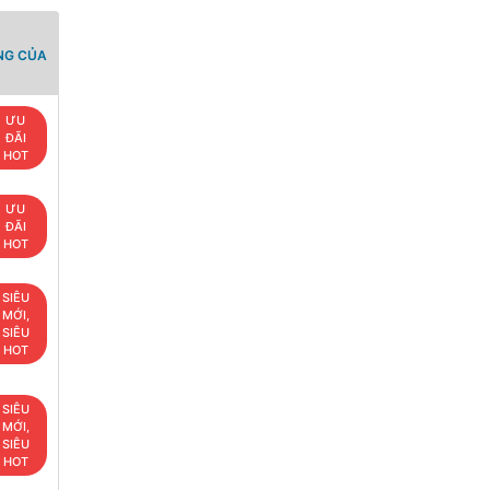
NG CỦA
ƯU
ĐÃI
HOT
ƯU
ĐÃI
HOT
SIÊU
MỚI,
SIÊU
HOT
SIÊU
MỚI,
SIÊU
HOT