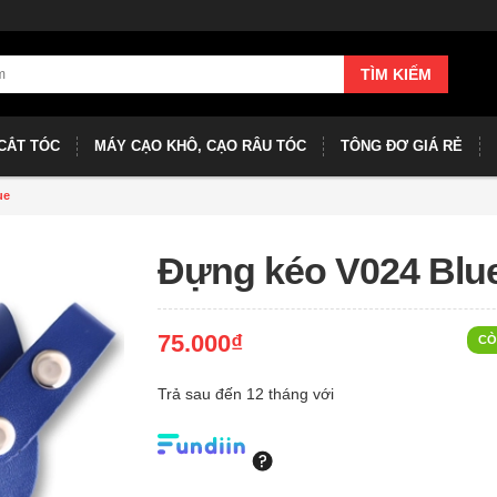
TÌM KIẾM
CẮT TÓC
MÁY CẠO KHÔ, CẠO RÂU TÓC
TÔNG ĐƠ GIÁ RẺ
ue
Đựng kéo V024 Blu
75.000₫
CÒ
Trả sau đến 12 tháng với