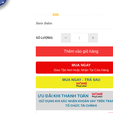
Giảm đến
50K
khi thanh toán qua Fundiin.
Xem thêm
SỐ LƯỢNG:
Thêm vào giỏ hàng
MUA NGAY
Giao Tận Nơi Hoặc Nhận Tại Cửa Hàng
MUA NGAY - TRẢ SAU
ƯU ĐÃI KHI THANH TOÁN
(SỬ DỤNG KHI XÁC NHẬN KHOẢN VAY TRÊN TRA
TỔ CHỨC TÀI CHÍNH)