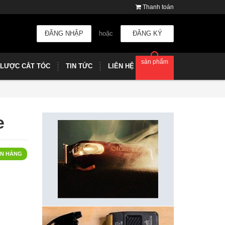
Thanh toán
ĐĂNG NHẬP
hoặc
ĐĂNG KÝ
sản phẩm
LƯỢC CẮT TÓC
TIN TỨC
LIÊN HỆ
e
N HÀNG