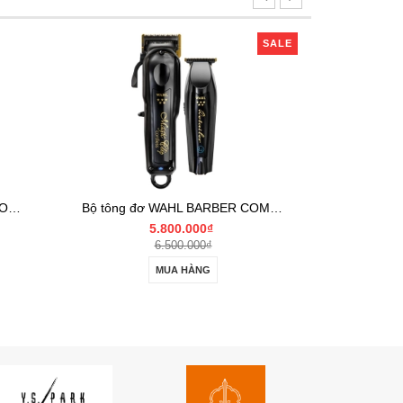
SALE
SALE
Bộ tông đơ WAHL BARBER COMBO Cordless
Tông đơ cắt tóc WAHL 5 STAR BLACK CORDLESS MAGIC CLIP
3.350.000₫
3.950.000₫
MUA HÀNG