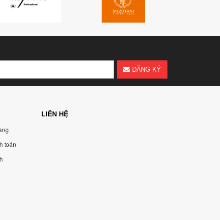
ĐĂNG KÝ
LIÊN HỆ
àng
h toán
nh
n