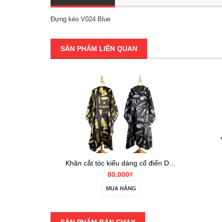
Đựng kéo V024 Blue
SẢN PHẨM LIÊN QUAN
Khăn cắt tóc kiểu dáng cổ điển DNCT
Đựng kéo V024 Blue
75.000₫
G
MUA HÀNG