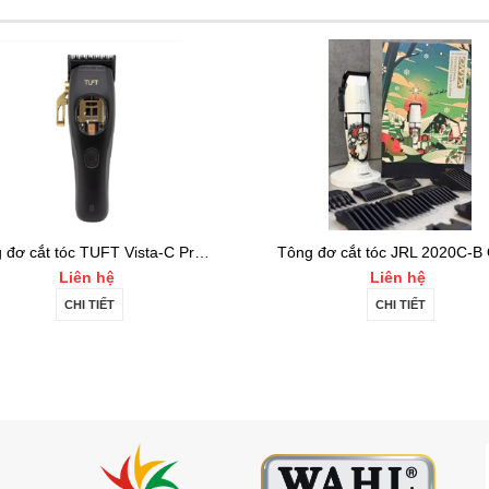
Tông đơ cắt tóc JRL 2020C-B ONYX Noel
Liên hệ
5.800.000₫
6.500.000₫
CHI TIẾT
MUA HÀNG