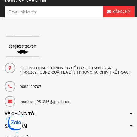
ĐĂNG KÝ NHẬN TIN
ĐĂNG KÝ
HỘ KINH DOANH TUNGNT86 SỐ DKKD: 01A8036254 -
17/06/2024 UBND QUẬN BA ĐÌNH PHÒNG TÀI CHÍNH KẾ HOẠCH
0983422797
thanhtung251286@gmail.com
VỀ CHÚNG TÔI
SẢN PHẨM