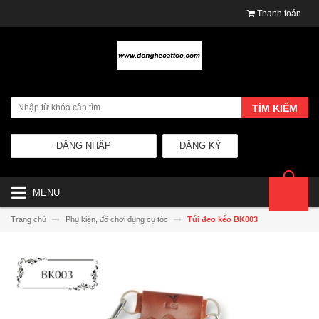
Thanh toán
TÌM KIẾM
ĐĂNG NHẬP
ĐĂNG KÝ
MENU
Trang chủ
Phụ kiện, đồ chơi dụng cụ tóc
Túi đeo kéo BK003