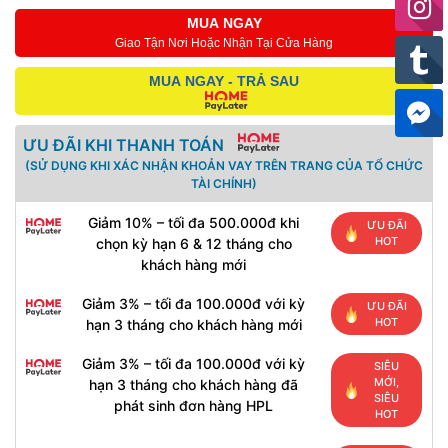
MUA NGAY
Giao Tận Nơi Hoặc Nhận Tại Cửa Hàng
MUA NGAY - TRẢ SAU
ƯU ĐÃI KHI THANH TOÁN
(SỬ DỤNG KHI XÁC NHẬN KHOẢN VAY TRÊN TRANG CỦA TỔ CHỨC
TÀI CHÍNH)
Giảm 10% – tối đa 500.000đ khi
ƯU ĐÃI
HOT
chọn kỳ hạn 6 & 12 tháng cho
khách hàng mới
Giảm 3% – tối đa 100.000đ với kỳ
ƯU ĐÃI
HOT
hạn 3 tháng cho khách hàng mới
Giảm 3% – tối đa 100.000đ với kỳ
SIÊU
MỚI,
hạn 3 tháng cho khách hàng đã
SIÊU
phát sinh đơn hàng HPL
HOT