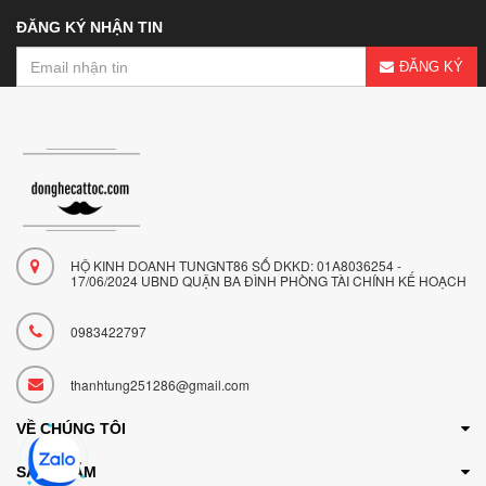
ĐĂNG KÝ NHẬN TIN
ĐĂNG KÝ
HỘ KINH DOANH TUNGNT86 SỐ DKKD: 01A8036254 -
17/06/2024 UBND QUẬN BA ĐÌNH PHÒNG TÀI CHÍNH KẾ HOẠCH
0983422797
thanhtung251286@gmail.com
VỀ CHÚNG TÔI
SẢN PHẨM