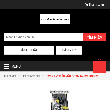
Thanh toán
TÌM KIẾM
ĐĂNG NHẬP
ĐĂNG KÝ
MENU
Trang chủ
Tông đơ Andis
Tông đơ chấn viền Andis Nation Edition