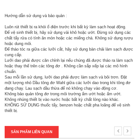
Hướng dẫn sử dụng và bảo quản :
Luôn rút thiết bị ra khỏi ổ điện trước khi bất kỳ làm sạch hoạt động.
Để vệ sinh thiết bị, hãy sử dụng vải khô hoặc ướt. Đừng sử dụng các
chất tẩy rửa có tính ăn mòn hoặc các miếng chà. Không sử dụng rượu
hoặc dung môi.
Để tháo tóc ra giữa các lưỡi cắt, hãy sử dụng bàn chải làm sạch được
cung cấp.
Lưỡi dao phải được căn chỉnh lại nếu chúng đã được tháo ra làm sạch
hoặc thay thế trên các tông đơ . Không cần sắp xếp lại các mô hình
chuẩn.
Sau mỗi lần sử dụng, lưỡi dao phải được làm sạch và bôi trơn. Đặt
một lượng nhỏ Dầu tông đơ Wahl giữa các lưỡi dao trong khi tông đơ
đang chạy. Lau sạch dầu thừa để nó không chạy vào động cơ.
Không bảo quản tông đơ trong môi trường ẩm ướt hoặc ẩm ướt.
Không nhúng thiết bị vào nước hoặc bất kỳ chất lỏng nào khác.
KHÔNG SỬ DỤNG thuốc tẩy, benzen hoặc chất pha loãng để vệ sinh
thiết bị.
SẢN PHẨM LIÊN QUAN