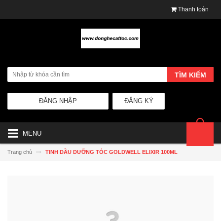
Thanh toán
TÌM KIẾM
ĐĂNG NHẬP
ĐĂNG KÝ
MENU
Trang chủ
TINH DẦU DƯỠNG TÓC GOLDWELL ELIXIR 100ML