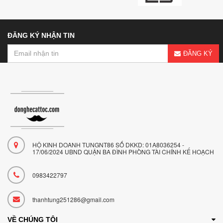
ĐĂNG KÝ NHẬN TIN
ĐĂNG KÝ
HỘ KINH DOANH TUNGNT86 SỐ DKKD: 01A8036254 -
17/06/2024 UBND QUẬN BA ĐÌNH PHÒNG TÀI CHÍNH KẾ HOẠCH
0983422797
thanhtung251286@gmail.com
VỀ CHÚNG TÔI