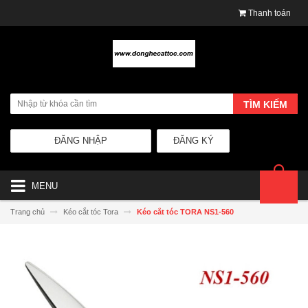
Thanh toán
TÌM KIẾM
ĐĂNG NHẬP
ĐĂNG KÝ
MENU
Trang chủ
Kéo cắt tóc Tora
Kéo cắt tóc TORA NS1-560