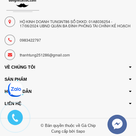
HỘ KINH DOANH TUNGNT86 SỐ DKKD: 01A8036254 -
17/06/2024 UBND QUẬN BA ĐÌNH PHÒNG TÀI CHÍNH KẾ HOẠCH
0983422797
thanhtung251286@gmail.com
VỀ CHÚNG TÔI
SẢN PHẨM
HƯỚNG DẪN
LIÊN HỆ
© Bản quyền thuộc về Gà Chip
Sapo
Cung cấp bởi