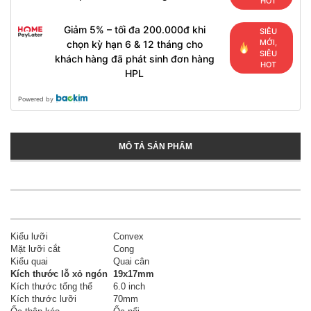
HOT
Giảm 5% – tối đa 200.000đ khi
SIÊU
MỚI,
chọn kỳ hạn 6 & 12 tháng cho
SIÊU
khách hàng đã phát sinh đơn hàng
HOT
HPL
Powered by
MÔ TẢ SẢN PHẨM
Kiểu lưỡi
Convex
Mặt lưỡi cắt
Cong
Kiểu quai
Quai cân
Kích thước lỗ xỏ ngón
19x17mm
Kích thước tổng thể
6.0 inch
Kích thước lưỡi
70mm