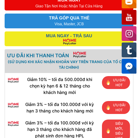
Giao Tận Nơi Hoặc Nhận Tại Cửa Hàng
TRẢ GÓP QUA THẺ
Visa, Master, JCB
MUA NGAY - TRẢ SAU
ƯU ĐÃI KHI THANH TOÁN
(SỬ DỤNG KHI XÁC NHẬN KHOẢN VAY TRÊN TRANG CỦA TỔ CHỨC
TÀI CHÍNH)
Giảm 10% – tối đa 500.000đ khi
ƯU ĐÃI
HOT
chọn kỳ hạn 6 & 12 tháng cho
khách hàng mới
Giảm 3% – tối đa 100.000đ với kỳ
ƯU ĐÃI
HOT
hạn 3 tháng cho khách hàng mới
Giảm 3% – tối đa 100.000đ với kỳ
SIÊU
MỚI,
hạn 3 tháng cho khách hàng đã
SIÊU
phát sinh đơn hàng HPL