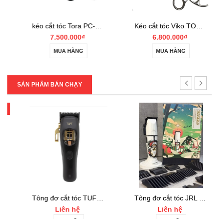
kéo cắt tóc Tora PC-55c
Kéo cắt tóc Viko TORA HB-365S
7.500.000₫
6.800.000₫
MUA HÀNG
MUA HÀNG
SẢN PHẨM BÁN CHẠY
Tông đơ cắt tóc TUFT Vista-C Professional
Tông đơ cắt tóc JRL 2020C-B ONYX Noel
Liên hệ
Liên hệ