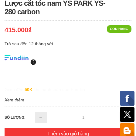
Lược cắt tóc nam YS PARK YS-
280 carbon
415.000₫
CÒN HÀNG
Trả sau đến 12 tháng với
Giảm đến
50K
khi thanh toán qua Fundiin.
Xem thêm
SỐ LƯỢNG:
Thêm vào giỏ hàng