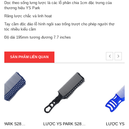
Dọc theo sống lưng lược là các lỗ phân chia 1cm đặc trưng của
thương hiệu YS Park
Răng lược chắc và linh hoạt
Tay cầm độc đáo lỗ hình ngôi sao trống trượt cho phép người thợ
tóc nhiều kiểu cầm
Độ dài 195mm tương đương 7.7 inches
SẢN PHẨM LIÊN QUAN
RT
LƯỢC YS PARK S282T
LƯỢC YS PARK 246