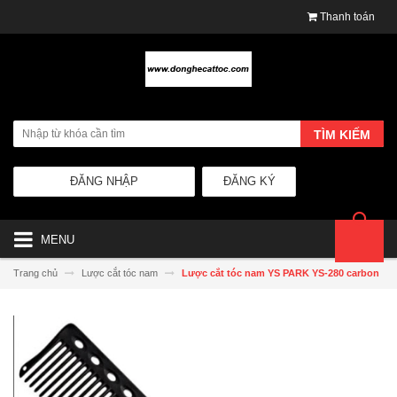
Thanh toán
TÌM KIẾM
ĐĂNG NHẬP
ĐĂNG KÝ
MENU
Trang chủ
Lược cắt tóc nam
Lược cắt tóc nam YS PARK YS-280 carbon