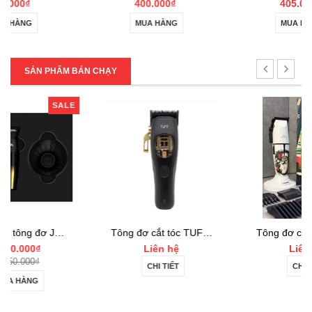
400.000₫
405.000₫
MUA HÀNG
MUA HÀNG
SẢN PHẨM BÁN CHẠY
LE
Tông đơ cắt tóc TUFT Vista-C Professional
Tông đơ cắt tóc JRL 2020C-B ONYX Noel
Liên hệ
Liên hệ
CHI TIẾT
CHI TIẾT