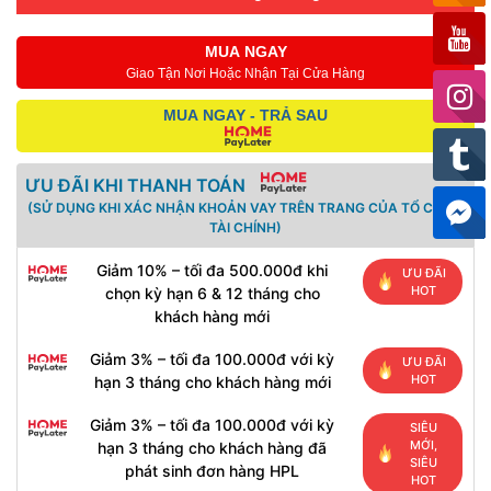
MUA NGAY
Giao Tận Nơi Hoặc Nhận Tại Cửa Hàng
MUA NGAY - TRẢ SAU
ƯU ĐÃI KHI THANH TOÁN
(SỬ DỤNG KHI XÁC NHẬN KHOẢN VAY TRÊN TRANG CỦA TỔ CHỨC
TÀI CHÍNH)
Giảm 10% – tối đa 500.000đ khi
ƯU ĐÃI
HOT
chọn kỳ hạn 6 & 12 tháng cho
khách hàng mới
Giảm 3% – tối đa 100.000đ với kỳ
ƯU ĐÃI
HOT
hạn 3 tháng cho khách hàng mới
Giảm 3% – tối đa 100.000đ với kỳ
SIÊU
MỚI,
hạn 3 tháng cho khách hàng đã
SIÊU
phát sinh đơn hàng HPL
HOT