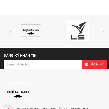
ĐĂNG KÝ NHẬN TIN
ĐĂNG KÝ
HỘ KINH DOANH TUNGNT86 SỐ DKKD: 01A8036254 -