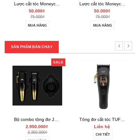
Lược cắt tóc Moneycom G23
Lược cắt tóc Moneycom G71
50.000₫
50.000₫
75.000₫
75.000₫
MUA HÀNG
MUA HÀNG
SẢN PHẨM BÁN CHẠY
SALE
Bộ combo tông đơ JRL FF2020 Limited Gold Collection Gold Clipper và Trimmer Set
Tông đơ cắt tóc TUFT Vista-C Professional
2.950.000₫
Liên hệ
3.350.000₫
CHI TIẾT