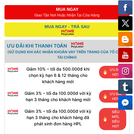
MUA NGAY
Giao Tận Nơi Hoặc Nhận Tại Cửa Hàng
MUA NGAY - TRẢ SAU
ƯU ĐÃI KHI THANH TOÁN
(SỬ DỤNG KHI XÁC NHẬN KHOẢN VAY TRÊN TRANG CỦA TỔ CHỨC
TÀI CHÍNH)
Giảm 10% – tối đa 500.000đ khi
ƯU ĐÃI
HOT
chọn kỳ hạn 6 & 12 tháng cho
khách hàng mới
Giảm 3% – tối đa 100.000đ với kỳ
ƯU ĐÃI
HOT
hạn 3 tháng cho khách hàng mới
Giảm 3% – tối đa 100.000đ với kỳ
SIÊU
MỚI,
hạn 3 tháng cho khách hàng đã
SIÊU
phát sinh đơn hàng HPL
HOT