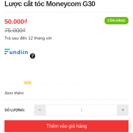
Lược cắt tóc Moneycom G30
50.000₫
CÒN HÀNG
75.000₫
Trả sau đến 12 tháng với
Giảm đến
50K
khi thanh toán qua Fundiin.
Xem thêm
SỐ LƯỢNG:
Thêm vào giỏ hàng