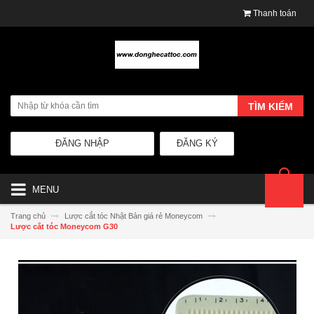
Thanh toán
TÌM KIẾM
ĐĂNG NHẬP
ĐĂNG KÝ
MENU
Trang chủ
Lược cắt tóc Nhật Bản giá rẻ Moneycom
Lược cắt tóc Moneycom G30