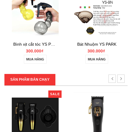
Bình xịt cắt tóc YS Park YS-BX
Bát Nhuộm YS PARK
300.000₫
300.000₫
MUA HÀNG
MUA HÀNG
SẢN PHẨM BÁN CHẠY
SALE