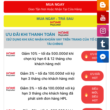
MUA NGAY
Giao Tận Nơi Hoặc Nhận Tại Cửa Hàng
MUA NGAY - TRẢ SAU
ƯU ĐÃI KHI THANH TOÁN
(SỬ DỤNG KHI XÁC NHẬN KHOẢN VAY TRÊN TRANG CỦA TỔ CHỨC
TÀI CHÍNH)
Giảm 10% – tối đa 500.000đ khi
ƯU ĐÃI
HOT
chọn kỳ hạn 6 & 12 tháng cho
khách hàng mới
Giảm 3% – tối đa 100.000đ với kỳ
ƯU ĐÃI
HOT
hạn 3 tháng cho khách hàng mới
Giảm 3% – tối đa 100.000đ với kỳ
SIÊU
MỚI,
hạn 3 tháng cho khách hàng đã
SIÊU
phát sinh đơn hàng HPL
HOT