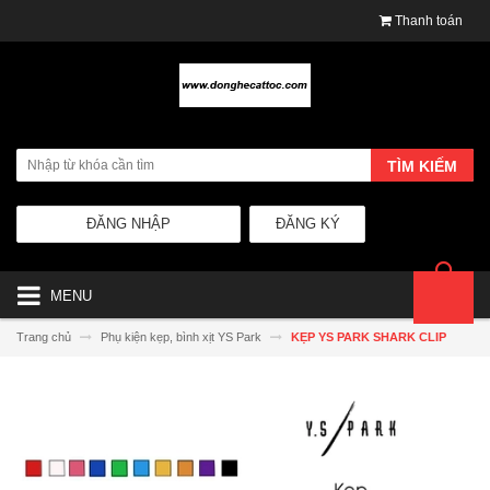
Thanh toán
TÌM KIẾM
ĐĂNG NHẬP
ĐĂNG KÝ
MENU
Trang chủ
Phụ kiện kẹp, bình xịt YS Park
KẸP YS PARK SHARK CLIP