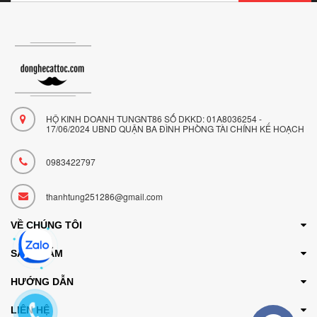
HỘ KINH DOANH TUNGNT86 SỐ DKKD: 01A8036254 -
17/06/2024 UBND QUẬN BA ĐÌNH PHÒNG TÀI CHÍNH KẾ HOẠCH
0983422797
thanhtung251286@gmail.com
VỀ CHÚNG TÔI
SẢN PHẨM
HƯỚNG DẪN
LIÊN HỆ