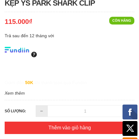
KẸP YS PARK SHARK CLIP
115.000₫
CÒN HÀNG
Trả sau đến 12 tháng với
Giảm đến
50K
khi thanh toán qua Fundiin.
Xem thêm
SỐ LƯỢNG:
Thêm vào giỏ hàng