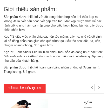
Giới thiệu sản phẩm:
Sản phẩm được thiết kế với độ cong thích hợp nên khi tháo kẹp ra
không để lại vết hằn hoặc vết gấp trên tóc. Mặt kẹp được thiết kế các
rãnh giống như hàm cá mập giúp cho việc kẹp những búi tóc dày được
chắc chắn hơn.
Kẹp YS giúp việc phân chia các tép tóc mỏng, dày, to, nhỏ và cố định
lại dễ dàng phần nào giúp cho quá trình tạo kiểu tóc như cắt, tỉa, uốn,
nhuộm nhanh chóng, đơn giản hơn.
Kẹp YS Park Shark Clip sở hữu nhiều màu sắc đa dạng như: bạc/đen/
đỏ/cam/xanh lá cây/tím/hồng/xanh nước biển/xanh nhạt/vàng đáp ứng
nhu cầu của khách hàng.
Sản phẩm được thiết kế hoàn toàn bằng nhôm chống gỉ (Aluminium).
Trọng lượng: 8.4 gram.
SẢN PHẨM LIÊN QUAN