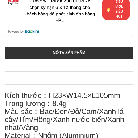
Giảm 5% – tối đa 200.000đ khi
SIÊU
MỚI,
chọn kỳ hạn 6 & 12 tháng cho
SIÊU
khách hàng đã phát sinh đơn hàng
HOT
HPL
Powered by
MÔ TẢ SẢN PHẨM
Kích thước：H23×W14.5×L105mm
Trọng lượng：8.4g
Màu sắc：Bạc/Đen/Đỏ/Cam/Xanh lá
cây/Tím/Hồng/Xanh nước biển/Xanh
nhạt/Vàng
Material：Nhôm (Aluminium)