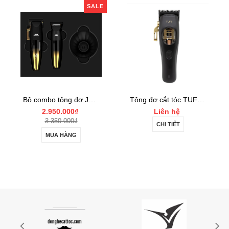
SALE
Bộ combo tông đơ JRL FF2020 Limited Gold Collection Gold Clipper và Trimmer Set
Tông đơ cắt tóc TUFT Vista-C Professional
000₫
Liên hệ
Liên hệ
000₫
CHI TIẾT
CHI TIẾT
ÀNG