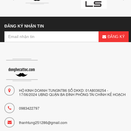
ĐĂNG KÝ NHẬN TIN
ĐĂNG KÝ
HỘ KINH DOANH TUNGNT86 SỐ DKKD: 01A8036254 -
17/06/2024 UBND QUẬN BA ĐÌNH PHÒNG TÀI CHÍNH KẾ HOẠCH
0983422797
thanhtung251286@gmail.com