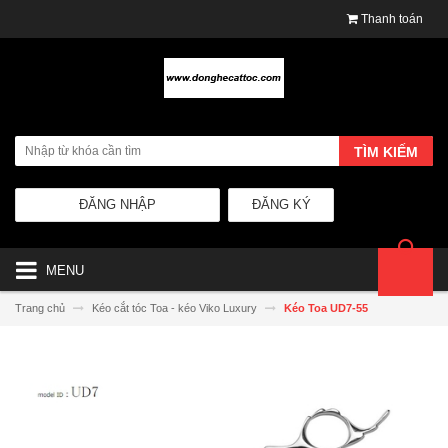
Thanh toán
TÌM KIẾM
ĐĂNG NHẬP
ĐĂNG KÝ
MENU
Trang chủ
Kéo cắt tóc Toa - kéo Viko Luxury
Kéo Toa UD7-55