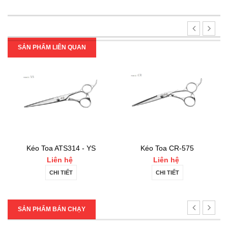
SẢN PHẨM LIÊN QUAN
S314 - YS
Kéo Toa CR-575
Kéo Toa ECR-
 hệ
Liên hệ
7.000.000₫
IẾT
CHI TIẾT
MUA HÀNG
SẢN PHẨM BÁN CHẠY