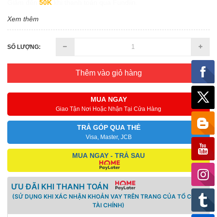
Giảm đến
50K
khi thanh toán qua Fundiin.
Xem thêm
SỐ LƯỢNG:
Thêm vào giỏ hàng
MUA NGAY
Giao Tận Nơi Hoặc Nhận Tại Cửa Hàng
TRẢ GÓP QUA THẺ
Visa, Master, JCB
MUA NGAY - TRẢ SAU
ƯU ĐÃI KHI THANH TOÁN
(SỬ DỤNG KHI XÁC NHẬN KHOẢN VAY TRÊN TRANG CỦA TỔ CHỨC
TÀI CHÍNH)