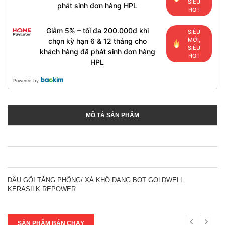
SIÊU
phát sinh đơn hàng HPL
HOT
Giảm 5% – tối đa 200.000đ khi
SIÊU
MỚI,
chọn kỳ hạn 6 & 12 tháng cho
SIÊU
khách hàng đã phát sinh đơn hàng
HOT
HPL
Powered by
MÔ TẢ SẢN PHẨM
DẦU GỘI TĂNG PHỒNG/ XẢ KHÔ DẠNG BỌT GOLDWELL
KERASILK REPOWER
SẢN PHẨM BÁN CHẠY