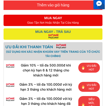
Thêm vào giỏ hàng
MUA NGAY
Giao Tận Nơi Hoặc Nhận Tại Cửa Hàng
MUA NGAY - TRẢ SAU
ƯU ĐÃI KHI THANH TOÁN
(SỬ DỤNG KHI XÁC NHẬN KHOẢN VAY TRÊN TRANG CỦA TỔ CHỨC
TÀI CHÍNH)
Giảm 10% – tối đa 500.000đ khi
ƯU ĐÃI
HOT
chọn kỳ hạn 6 & 12 tháng cho
khách hàng mới
Giảm 3% – tối đa 100.000đ với kỳ
ƯU ĐÃI
HOT
hạn 3 tháng cho khách hàng mới
Giảm 3% – tối đa 100.000đ với kỳ
SIÊU
MỚI,
hạn 3 tháng cho khách hàng đã