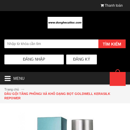
Thanh toán
TÌM KIẾM
ĐĂNG NHẬP
ĐĂNG KÝ
MENU
Trang chủ
DẦU GỘI TĂNG PHỒNG/ XẢ KHÔ DẠNG BỌT GOLDWELL KERASILK
REPOWER