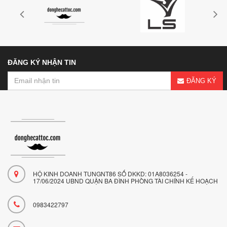
ĐĂNG KÝ NHẬN TIN
ĐĂNG KÝ
HỘ KINH DOANH TUNGNT86 SỐ DKKD: 01A8036254 -
17/06/2024 UBND QUẬN BA ĐÌNH PHÒNG TÀI CHÍNH KẾ HOẠCH
0983422797