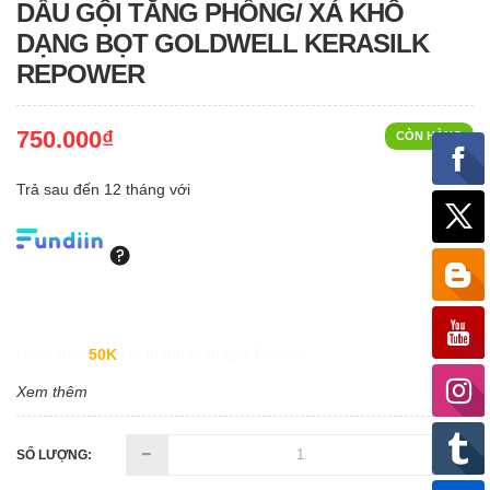
DẦU GỘI TĂNG PHỒNG/ XẢ KHÔ
DẠNG BỌT GOLDWELL KERASILK
REPOWER
750.000₫
CÒN HÀNG
Trả sau đến 12 tháng với
Giảm đến
50K
khi thanh toán qua Fundiin.
Xem thêm
SỐ LƯỢNG: